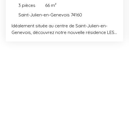
3
pièces
66
m²
Saint-Julien-en-Genevois 74160
Idéalement située au centre de Saint-Julien-en-
Genevois, découvrez notre nouvelle résidence LES
3 MOULINS ! Du fait de sa situation géographique
stratégique aux portes de Genève, Saint-Julien-en-
Genevois fait partie des communes haut-
savoyardes les plus attrayantes. A 2km de la
frontière suisse, la ville fait preuve d’un grand
dynamisme et est à l’initiative de nombreux projets
ayant pour objectif de développer sa convivialité et
son attractivité culturelle. Elle est également dotée
de toutes les commodités nécessaires pour un
quotidien facile : commerces, écoles, transports,
complexe sportif …. Votre future adresse vous
offre ainsi bien-être et sérénité. Située sur le site
de l’ancien centre de tri postale, l’opération
permettra de revaloriser l’entrée de ville avec plus