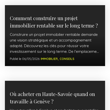
Comment construire un projet
immobilier rentable sur le long terme ?
Construire un projet immobilier rentable demande
une vision stratégique et un accompagnement
adapté. Découvrez les clés pour réussir votre
investissement sur le long terme. De l’emplacement
à la fiscalité, chaque levier compte pour optimiser
Publié le 06/05/2026
IMMOBILIER,
CONSEILS
votre rentabilité. Fynaroc vous guide à chaque
étape.
Où acheter en Haute-Savoie quand on
travaille à Genève ?