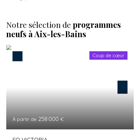
Notre sélection de
programmes
neufs à Aix-les-Bains
Coup de cœur
258 000
À partir de
€
SO VICTORIA