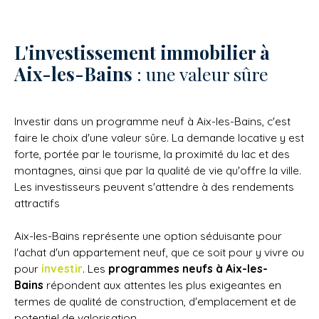
profitant de commerces en pieds d’immeuble. En
plein cœur d’Aix-Les-BainsSituée au cœur du
centre-ville à quelques mètres de la mairie, du
L'investissement immobilier à
Casino et proche de toutes commodités, tout en
Aix-les-Bains
: une valeur sûre
profitant de commerces en pied d’immeuble.
Investir dans un programme neuf à Aix-les-Bains, c'est
faire le choix d'une valeur sûre. La demande locative y est
forte, portée par le tourisme, la proximité du lac et des
montagnes, ainsi que par la qualité de vie qu'offre la ville.
Les investisseurs peuvent s'attendre à des rendements
attractifs
Aix-les-Bains représente une option séduisante pour
l'achat d'un appartement neuf, que ce soit pour y vivre ou
pour
investir
. Les
programmes neufs à Aix-les-
Bains
répondent aux attentes les plus exigeantes en
termes de qualité de construction, d'emplacement et de
potentiel de valorisation.