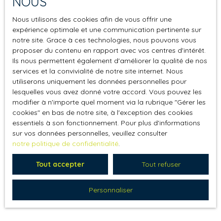
NOUS
Téléphone
Nous utilisons des cookies afin de vous offrir une
expérience optimale et une communication pertinente sur
notre site. Grace à ces technologies, nous pouvons vous
Où se situe votre projet ?
proposer du contenu en rapport avec vos centres d'intérêt.
Ils nous permettent également d'améliorer la qualité de nos
J'accepte le traitement de mes données
services et la convivialité de notre site internet. Nous
personnelles conformément au RGPD. Si vous
utiliserons uniquement les données personnelles pour
ne souhaitez pas faire l'objet de prospection
lesquelles vous avez donné votre accord. Vous pouvez les
commerciale par voie téléphonique, vous
modifier à n'importe quel moment via la rubrique ″Gérer les
pouvez vous inscrire gratuitement sur la liste
cookies″ en bas de notre site, à l'exception des cookies
d'opposition au démarchage téléphonique,
essentiels à son fonctionnement. Pour plus d'informations
prévu par l'article L223-1 du code de la
sur vos données personnelles, veuillez consulter
consommation, sur le site Internet
notre politique de confidentialité
.
www.bloctel.gouv.fr ou par courrier adressé à
Tout accepter
Tout refuser
:
Société Worldline, Service Bloctel, CS 61311,
Personnaliser
41013 BLOIS CEDEX.