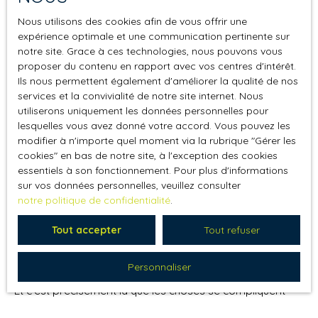
Pour un frontalier ayant accumulé 300 000 CHF un
Nous utilisons des cookies afin de vous offrir une
montant courant — cela donne environ
1 700 CHF par
expérience optimale et une communication pertinente sur
mois
. Ajoutez votre AVS, et comparez au salaire suisse
notre site. Grace à ces technologies, nous pouvons vous
que vous touchez aujourd'hui. L'écart est souvent
proposer du contenu en rapport avec vos centres d'intérêt.
vertigineux.
Ils nous permettent également d'améliorer la qualité de nos
services et la convivialité de notre site internet. Nous
Une nuance qui aggrave encore le constat.
Ce taux
utiliserons uniquement les données personnelles pour
lesquelles vous avez donné votre accord. Vous pouvez les
de 6,8 % ne s'applique qu'à la
partie obligatoire
de
modifier à n'importe quel moment via la rubrique ″Gérer les
votre 2e pilier. Si vous avez un salaire élevé (au-delà de
cookies″ en bas de notre site, à l'exception des cookies
90 720 CHF), vous cotisez aussi sur une
part
essentiels à son fonctionnement. Pour plus d'informations
surobligatoire
, sur laquelle les caisses appliquent
sur vos données personnelles, veuillez consulter
souvent un taux bien inférieur autour de 5 %. Beaucoup
notre politique de confidentialité
.
de caisses utilisent même un taux dit « enveloppant » sur
l'ensemble de votre avoir, ce qui tire la moyenne vers le
Tout accepter
Tout refuser
bas. Autrement dit : votre rente réelle peut être
encore
plus basse
que le calcul à 6,8 % ne le laisse penser.
Personnaliser
Et c'est précisément là que les choses se compliquent
pour les frontaliers.