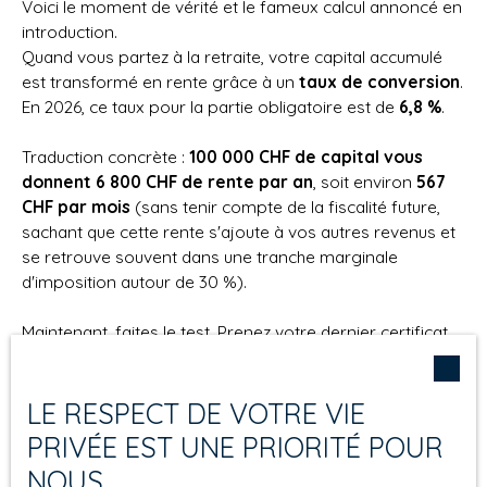
Voici le moment de vérité et le fameux calcul annoncé en
introduction.
Quand vous partez à la retraite, votre capital accumulé
est transformé en rente grâce à un
taux de conversion
.
En 2026, ce taux pour la partie obligatoire est de
6,8 %
.
Traduction concrète :
100 000 CHF de capital vous
donnent 6 800 CHF de rente par an
, soit environ
567
CHF par mois
(sans tenir compte de la fiscalité future,
sachant que cette rente s'ajoute à vos autres revenus et
se retrouve souvent dans une tranche marginale
d'imposition autour de 30 %).
Maintenant, faites le test. Prenez votre dernier certificat
LPP (ce document que vous recevez chaque année et
que vous ne lisez probablement jamais). Repérez votre
LE RESPECT DE VOTRE VIE
capital projeté à la retraite
. Multipliez-le par 6,8 %.
Divisez par 12.
PRIVÉE EST UNE PRIORITÉ POUR
NOUS
Ce chiffre, c'est votre future rente mensuelle du 2e pilier.