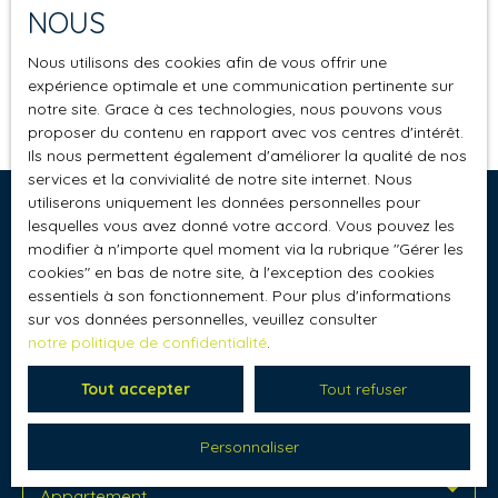
Appartement
NOUS
Localisation
Nous utilisons des cookies afin de vous offrir une
Lucinges (74380)
expérience optimale et une communication pertinente sur
Aucun résultat
notre site. Grace à ces technologies, nous pouvons vous
Budget max (€)
proposer du contenu en rapport avec vos centres d'intérêt.
Ils nous permettent également d'améliorer la qualité de nos
services et la convivialité de notre site internet. Nous
Surface min (m²)
utiliserons uniquement les données personnelles pour
Ne manquez plus aucun bien
lesquelles vous avez donné votre accord. Vous pouvez les
modifier à n'importe quel moment via la rubrique ″Gérer les
correspondant à votre recherche !
Rechercher
cookies″ en bas de notre site, à l'exception des cookies
essentiels à son fonctionnement. Pour plus d'informations
Prénom
Nom
sur vos données personnelles, veuillez consulter
notre politique de confidentialité
.
Email
Tout accepter
Tout refuser
Type d'offre
Vente
Personnaliser
Type de bien
Appartement