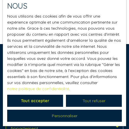
Appartement
NOUS
Localisation
Nous utilisons des cookies afin de vous offrir une
Bons-en-Chablais (74890)
expérience optimale et une communication pertinente sur
Aucun résultat
notre site. Grace à ces technologies, nous pouvons vous
Budget max (€)
proposer du contenu en rapport avec vos centres d'intérêt.
Ils nous permettent également d'améliorer la qualité de nos
services et la convivialité de notre site internet. Nous
Surface min (m²)
utiliserons uniquement les données personnelles pour
Ne manquez plus aucun bien
lesquelles vous avez donné votre accord. Vous pouvez les
modifier à n'importe quel moment via la rubrique ″Gérer les
correspondant à votre recherche !
Rechercher
cookies″ en bas de notre site, à l'exception des cookies
essentiels à son fonctionnement. Pour plus d'informations
Prénom
Nom
sur vos données personnelles, veuillez consulter
notre politique de confidentialité
.
Email
Tout accepter
Tout refuser
Type d'offre
Vente
Personnaliser
Type de bien
Appartement