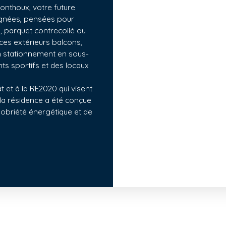
onthoux, votre future
ignées, pensées pour
, parquet contrecollé ou
ces extérieurs balcons,
un stationnement en sous-
ts sportifs et des locaux
 et à la RE2020 qui visent
 la résidence a été conçue
obriété énergétique et de