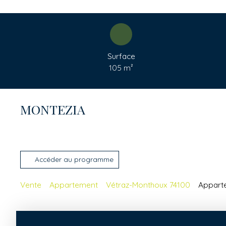
Surface
105
m²
MONTEZIA
Accéder au programme
Vente
Appartement
Vétraz-Monthoux 74100
Apparte