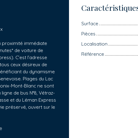
Caractéristique
Surface
ux
Pièces
à proximité immédiate
Localisation
utes* de voiture de
Référence
ess). C’est l’adresse
 tous ceux désireux de
n bénéficiant du dynamisme
Genevoise. Plages du Lac
monix-Mont-Blanc ne sont
 ligne de bus N°8, Vétraz-
masse et du Léman Express
vie préservé, ouvert sur le
e