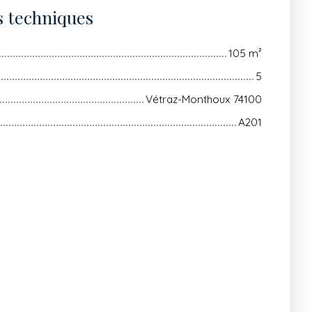
s techniques
105
m²
5
Vétraz-Monthoux 74100
A201