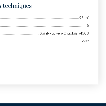
s techniques
98
m²
5
Saint-Paul-en-Chablais 74500
B302