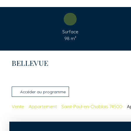
Surface
98
m²
BELLEVUE
Accéder au programme
Vente
Appartement
Saint-Paul-en-Chablais 74500
A