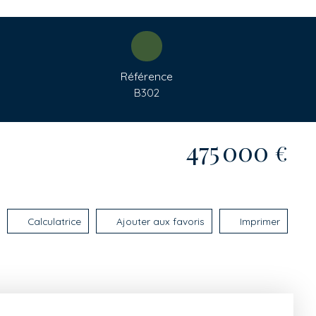
Référence
B302
475 000
€
Calculatrice
Ajouter aux favoris
Imprimer