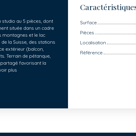
Caractéristique
studio au 5 pièces, dont
Surface
ment située dans un cadre
Pièces
s montagnes et le lac
de la Suisse, des stations
Localisation
ce extérieur (balcon,
Référence
ts. Terrain de pétanque,
 partagé favorisant la
voir plus