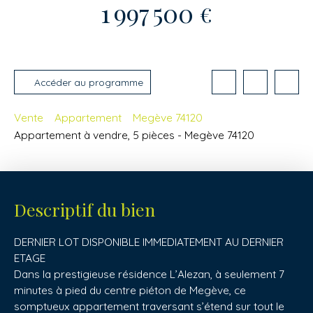
1 997 500
€
Accéder au programme
Vente
Appartement
Megève 74120
Appartement à vendre, 5 pièces - Megève 74120
Descriptif du bien
DERNIER LOT DISPONIBLE IMMEDIATEMENT AU DERNIER
ETAGE
Dans la prestigieuse résidence L’Alezan, à seulement 7
minutes à pied du centre piéton de Megève, ce
somptueux appartement traversant s’étend sur tout le