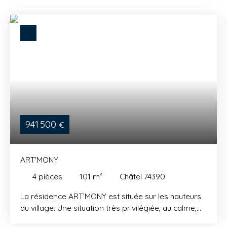
941 500
€
ART'MONY
4
pièces
101
m²
Châtel 74390
La résidence ART’MONY est située sur les hauteurs
du village. Une situation très privilégiée,
au calme,
avec une vue totalement dégagée. Pour profiter de