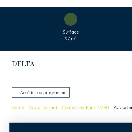
Surface
97
m²
DELTA
Accéder au programme
Vente
Appartement
Challes-les-Eaux 73190
Appartem