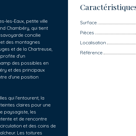
Caractéristique
s-les-Eaux, petite ville
Surface
d Chambéry, qui tient
Pièces
savoyarde concilie
té et des montagnes
Localisation
uges et de la Chartreuse,
Référence
profite d'un
hamp des possibles en
éry et des principaux
re d'une position
es qui l'entourent, la
eintes claires pour une
te paysagiste, les
étente et de rencontre
rculation et des coins de
îcheur. Les toitures