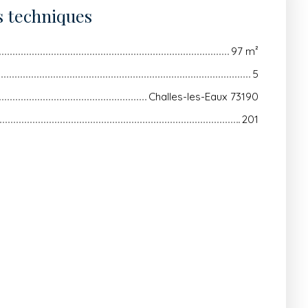
s techniques
97
m²
5
Challes-les-Eaux 73190
201