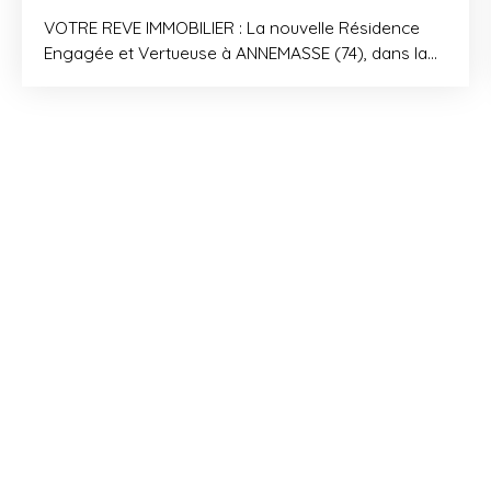
VOTRE REVE IMMOBILIER : La nouvelle Résidence
Engagée et Vertueuse à ANNEMASSE (74), dans la
ZAC écoquartier Château Rouge, à 10km de Genève
et au pied du futur tram. Appartements neufs du 2
au 5 pièces, prix réduits grâce à la TVA réduite !
Cave et surface extérieure (balcon, terrasse ou
jardin) pour tous les logements, et stationnements
en sous-sol. Résidence vertueuse aux nombreux
labels environnement. Prestations soignées,
chauffage au sol, double orientation. Grâce au
statut LMNP (Loueur en Meublé Non Professionnel),
bénéficiez d'une fiscalité avantageuse pour votre
investissement