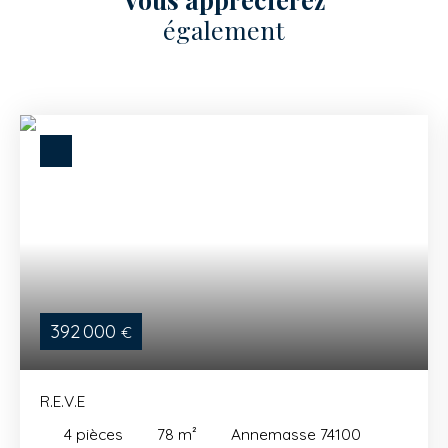
également
392 000
€
R.E.V.E
4
pièces
78
m²
Annemasse 74100