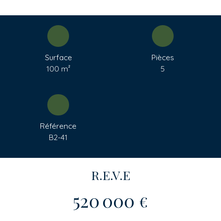
Surface
Pièces
100
m²
5
Référence
B2-41
R.E.V.E
520 000
€