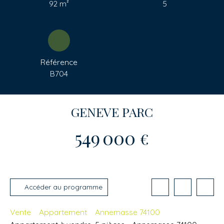
92
m²
5
Référence
B704
GENEVE PARC
549 000
€
Accéder au programme
Vente
Appartement
Annemasse 74100