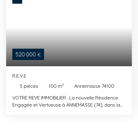
520 000
€
R.E.V.E
5
pièces
100
m²
Annemasse 74100
VOTRE REVE IMMOBILIER : La nouvelle Résidence
Engagée et Vertueuse à ANNEMASSE (74), dans la
ZAC écoquartier Château Rouge, à 10km de Genève
et au pied du futur tram. Appartements neufs du 2
au 5 pièces, prix réduits grâce à la TVA réduite !
Cave et surface extérieure (balcon, terrasse ou