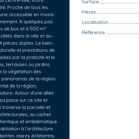
u centre-ville, votre
Surface
té. Proche de tous les
Pièces
une accessible en moins
einement. À quelques pas
Localisation
nes de bus et à 500 m*
Référence
ités dans la ville et au-
 pièces duplex. Le bien-
aturelle et prestations de
ées par la praticité et le
s, terrasses ou jardins
e la végétation des
s panoramas de la région.
tal de la région,
 nature. Autour d’une allée
a place sur ce site et
traverse la parcelle et
chitecturales, au cachet
uthentique et emblématique
bitation à l’architecture
intes claires éclatantes.