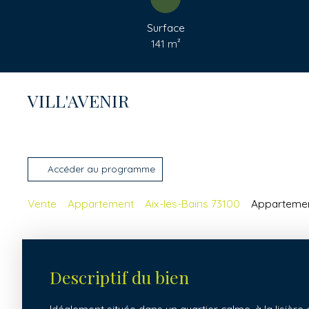
Surface
141
m²
VILL'AVENIR
Accéder au programme
Vente
Appartement
Aix-les-Bains 73100
Appartement
Descriptif du bien