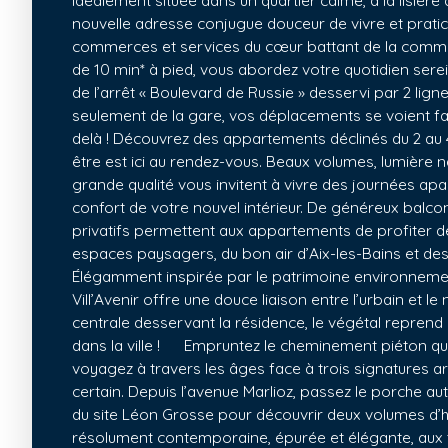
Idéalement située dans un quartier calme, à la lisière d
nouvelle adresse conjugue douceur de vivre et pratici
commerces et services du cœur battant de la comm
de 10 min* à pied, vous abordez votre quotidien ser
de l’arrêt « Boulevard de Russie » desservi par 2 lig
seulement de la gare, vos déplacements se voient facil
delà ! Découvrez des appartements déclinés du 2 au 4
être est ici au rendez-vous. Beaux volumes, lumière n
grande qualité vous invitent à vivre des journées apais
confort de votre nouvel intérieur. De généreux balcon
privatifs permettent aux appartements de profiter d
espaces paysagers, du bon air d’Aix-les-Bains et de
Élégamment inspirée par le patrimoine environnemen
Vill’Avenir offre une douce liaison entre l’urbain et le
centrale desservant la résidence, le végétal reprend s
dans la ville ! Empruntez le cheminement piéton qui 
voyagez à travers les âges face à trois signatures ar
certain. Depuis l’avenue Marlioz, passez le porche a
du site Léon Grosse pour découvrir deux volumes d’ha
résolument contemporaine, épurée et élégante, aux te