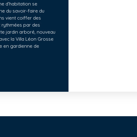
e d’habitation se
gne du savoir-faire du
s vient coiffer des
t rythmées par des
ste jardin arboré, nouveau
vec la Villa Léon Grosse
nne en gardienne de