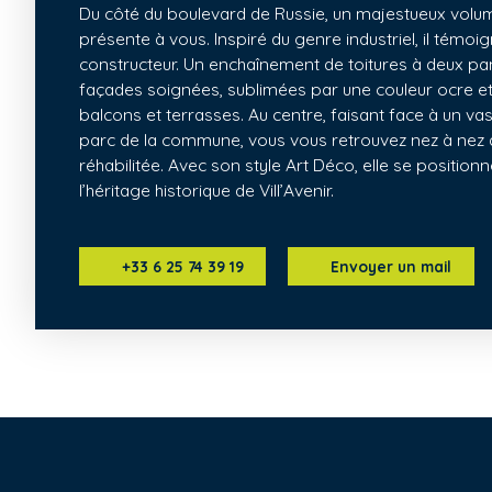
Du côté du boulevard de Russie, un majestueux volum
présente à vous. Inspiré du genre industriel, il témoi
constructeur. Un enchaînement de toitures à deux pan
façades soignées, sublimées par une couleur ocre e
balcons et terrasses. Au centre, faisant face à un va
parc de la commune, vous vous retrouvez nez à nez a
réhabilitée. Avec son style Art Déco, elle se positio
l’héritage historique de Vill’Avenir.
+33 6 25 74 39 19
Envoyer un mail