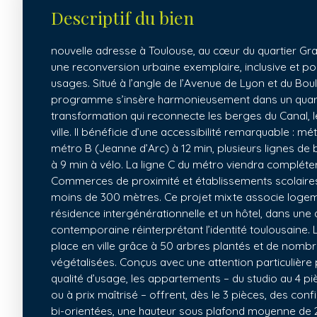
Descriptif du bien
nouvelle adresse à Toulouse, au cœur du quartier Gr
une reconversion urbaine exemplaire, inclusive et p
usages. Situé à l’angle de l’Avenue de Lyon et du Bo
programme s’insère harmonieusement dans un quart
transformation qui reconnecte les berges du Canal, le
ville. Il bénéficie d’une accessibilité remarquable : m
métro B (Jeanne d’Arc) à 12 min, plusieurs lignes de b
à 9 min à vélo. La ligne C du métro viendra compléter
Commerces de proximité et établissements scolaires
moins de 300 mètres. Ce projet mixte associe loge
résidence intergénérationnelle et un hôtel, dans une
contemporaine réinterprétant l’identité toulousaine. 
place en ville grâce à 50 arbres plantés et de nombr
végétalisées. Conçus avec une attention particulière 
qualité d’usage, les appartements – du studio au 4 pi
ou à prix maîtrisé – offrent, dès le 3 pièces, des con
bi-orientées, une hauteur sous plafond moyenne de 