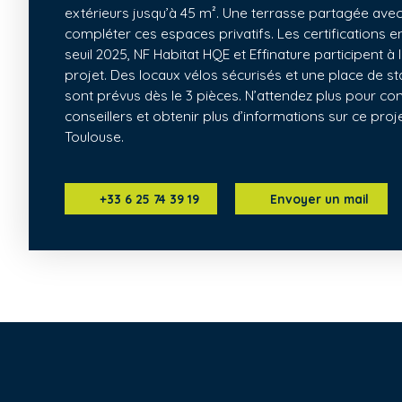
extérieurs jusqu’à 45 m². Une terrasse partagée avec
compléter ces espaces privatifs. Les certifications
seuil 2025, NF Habitat HQE et Effinature participent à 
projet. Des locaux vélos sécurisés et une place de 
sont prévus dès le 3 pièces. N’attendez plus pour con
conseillers et obtenir plus d’informations sur ce pr
Toulouse.
+33 6 25 74 39 19
Envoyer un mail