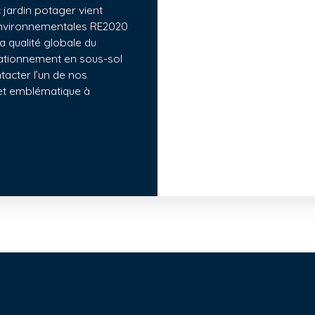
 jardin potager vient
 environnementales RE2020
la qualité globale du
stationnement en sous-sol
tacter l’un de nos
ojet emblématique à