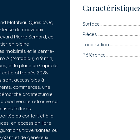
Caractéristique
and Matabiau Quais d’Oc,
Surface
orteuse de nouveaux
Pièces
ulevard Pierre Semard, ce
ier en pleine
Localisation
s mobilités et le centre-
Référence
étro A (Matabiau) à 9 min,
us, et la place du Capitole
 cette offre dès 2028.
 sont accessibles à
ments, commerces, une
 démarche architecturale
La biodiversité retrouve sa
euses toitures
portée au confort et à la
èces, en accession libre
figurations traversantes ou
2,60 m et de généreux