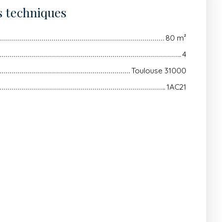
s techniques
80
m²
4
Toulouse 31000
1AC21