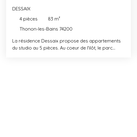
DESSAIX
4
pièces
83
m²
Thonon-les-Bains 74200
La résidence Dessaix propose des appartements
du studio au 5 pièces. Au coeur de l'ilôt, le parc
paysager fait office de poumon vert.
Un cocon
végétal en centre-ville La résidence Dessaix
propose des appartements du studio au 5 pièces.
Située au coeur du centre-ville de Thonon, toutes
les commodités sont accessibles à pied : un
véritable confort pour la vie quotidienne. La gare de
Thonon, avec la ligne du Léman Express, se situe à
3 minutes à pied. Vous pourrez bénéficiez de
plusieurs commerces de proximité situés au pied
de la résidence. Chaque appartement est doté d'un
espace extérieur. Derrière les façades des
bâtiments, se déploie un parc paysager de près de