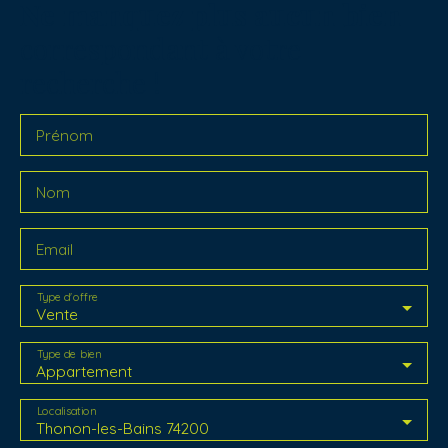
Ne manquez plus aucun bien
correspondant à votre
recherche !
Prénom
Nom
Email
Type d'offre
Vente
Type de bien
Appartement
Localisation
Thonon-les-Bains 74200