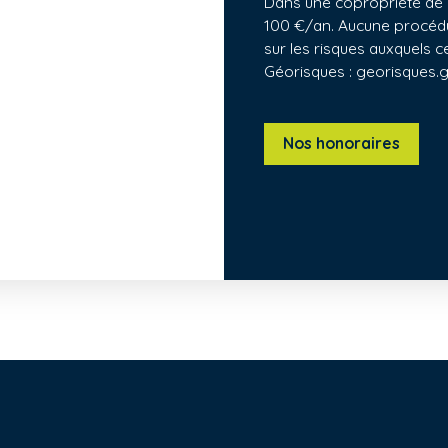
Dans une copropriété de 
100 €/an. Aucune procédur
sur les risques auxquels c
Géorisques : georisques.g
Nos honoraires