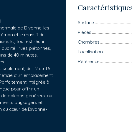
Caractéristique
!
Surface
 thermale de Divonne-les-
Pièces
 Léman et le massif du
se. Ici, tout est réuni
Chambres
 qualité : rues piétonnes,
Localisation
moins de 40 minutes…
Référence
x !
s seulement, du T2 au T5
énéficie d’un emplacement
 Parfaitement intégrée à
nçue pour offrir un
s de balcons généreux ou
gements paysagers et
in au cœur de Divonne-