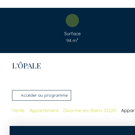
Surface
94
m²
L'ÔPALE
Accéder au programme
Vente
Appartement
Divonne-les-Bains 01220
Appart