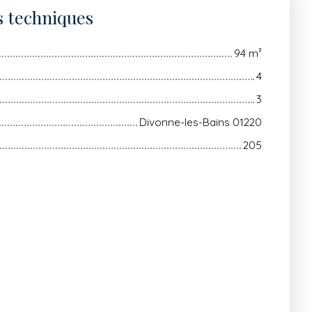
s techniques
94
m²
4
3
Divonne-les-Bains 01220
205