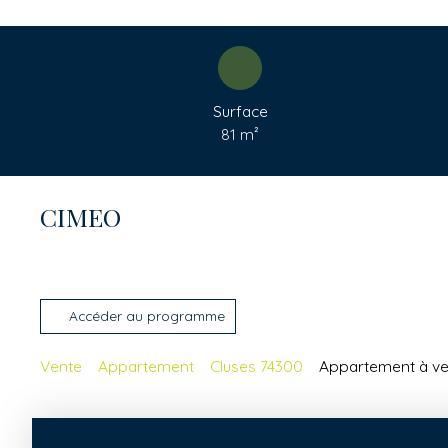
Surface
81
m²
CIMEO
Accéder au programme
Vente
Appartement
Cluses 74300
Appartement à ven