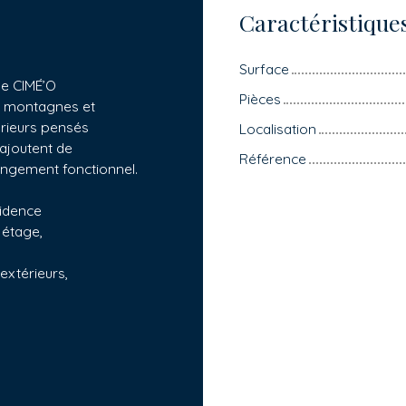
Caractéristique
Surface
me CIMÉ’O
Pièces
es montagnes et
érieurs pensés
Localisation
’ajoutent de
Référence
angement fonctionnel.
sidence
 étage,
xtérieurs,