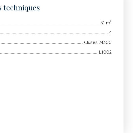
s techniques
81
m²
4
Cluses 74300
L1002