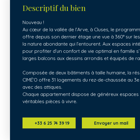
Descriptif du bien
Nouveau !
Au cœur de la vallée de l’Arve, à Cluses, le program
offre depuis son dernier étage une vue à 360° sur l
la nature abondante qui l’entourent. Aux espaces int
pour profiter d’un confort de vie optimal en famille s
larges balcons aux dessins arrondis et équipés de r
Composée de deux bâtiments à taille humaine, la ré
CIMÉ’O offre 31 logements du rez-de-chaussée au 3e
avec des attiques.
Chaque appartement dispose de généreux espaces e
véritables pièces à vivre.
+33 6 25 74 39 19
Envoyer un mail