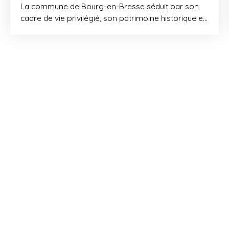
La commune de Bourg-en-Bresse séduit par son
cadre de vie privilégié, son patrimoine historique et
sa proximité avec la métropole lyonnaise. Nichée
entre ville et campagne, elle allie parfaitement
dynamisme urbain et tranquillité naturelle. Notre
nouvelle résidence propose des appartements du
2 au 4 pièces, tous dotés d’espaces extérieurs
conçus pour prolonger l’espace de vie. Pensés
pour offrir sécurité et confort, les logements
bénéficient d’un parking en sous-sol et d’un local à
vélos, répondant ainsi aux besoins quotidiens de
praticité. À seulement 1 km* du centre-ville, notre
emplacement offre une proximité immédiate avec
tous les essentiels du quotidien : commerces,
boulangeries, services, ainsi qu’un groupe scolaire
situé à seulement 6 min* à pied. Entouré de vastes
espaces naturels, la ville possède de nombreux
parcs et jardin tels que le Parc de Bouvent, un lieu
prisé pour la détente et les loisirs en plein air avec