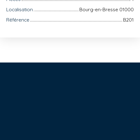
Localisation
Bourg-en-Bresse 01000
Référence
B201
+
−