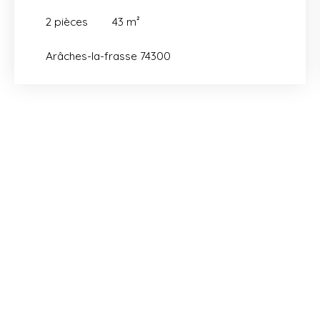
2
pièces
43
m²
Arâches-la-frasse 74300