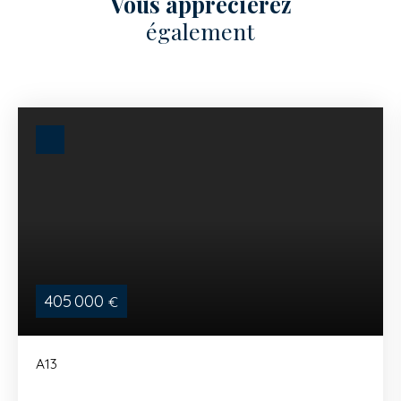
Vous apprécierez
également
405 000
€
A13