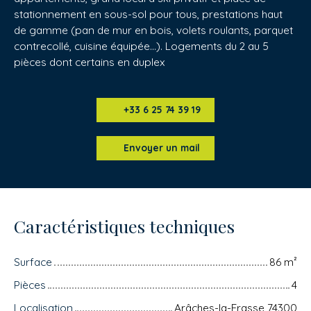
stationnement en sous-sol pour tous, prestations haut
de gamme (pan de mur en bois, volets roulants, parquet
contrecollé, cuisine équipée...). Logements du 2 au 5
pièces dont certains en duplex
+33 6 25 74 39 19
Envoyer un mail
Caractéristiques techniques
Surface
86
m²
Pièces
4
Localisation
Arâches-la-Frasse 74300