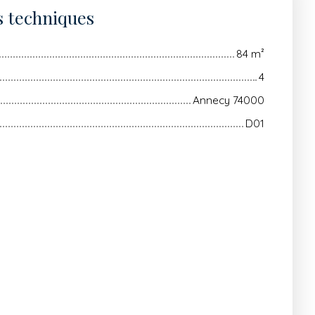
s techniques
84
m²
4
Annecy 74000
D01