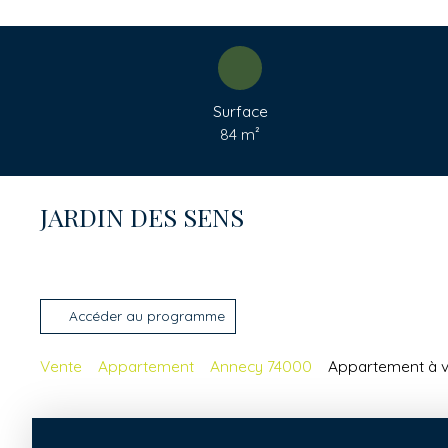
Surface
84
m²
JARDIN DES SENS
Accéder au programme
Vente
Appartement
Annecy 74000
Appartement à v