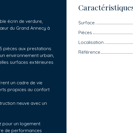
Caractéristique
le écrin de verdure,
Surface
 cœur du Grand Annecy à
Pièces
Localisation
5 pièces aux prestations
Référence
 un environnement urbain,
lles surfaces extérieures
frent un cadre de vie
rts propices au confort
truction neuve avec un
ez pour un logement
tière de performances