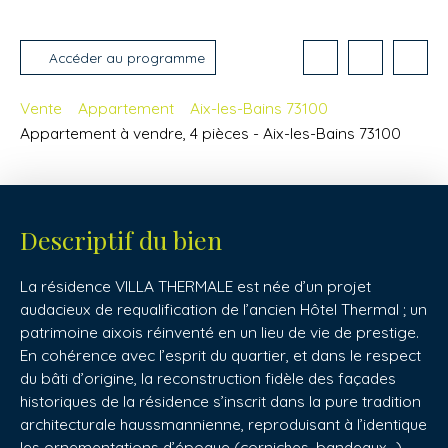
Accéder au programme
Vente
Appartement
Aix-les-Bains 73100
Appartement à vendre, 4 pièces - Aix-les-Bains 73100
Descriptif du bien
La résidence VILLA THERMALE est née d’un projet
audacieux de requalification de l’ancien Hôtel Thermal ; un
patrimoine aixois réinventé en un lieu de vie de prestige.
En cohérence avec l’esprit du quartier, et dans le respect
du bâti d’origine, la reconstruction fidèle des façades
historiques de la résidence s’inscrit dans la pure tradition
architecturale haussmannienne, reproduisant à l’identique
les ornementations d’époque (corniches, bandeaux…).