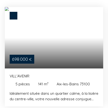
698 000
€
VILL'AVENIR
5
pièces
141
m²
Aix-les-Bains 73100
Idéalement située dans un quartier calme, à la lisière
du centre-ville, votre nouvelle adresse conjugue
douceur de vivre et praticité. Proche de tous les