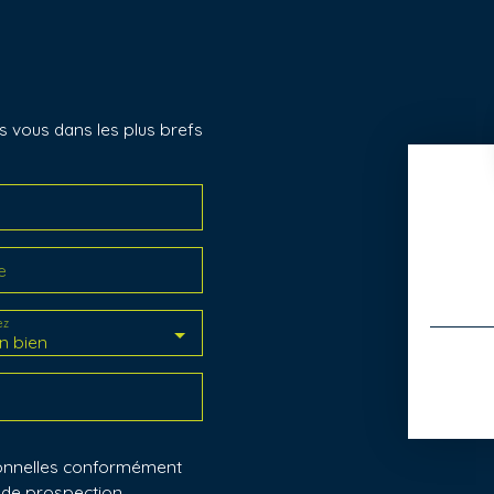
s vous dans les plus brefs
e
ez
n bien
sonnelles conformément
t de prospection