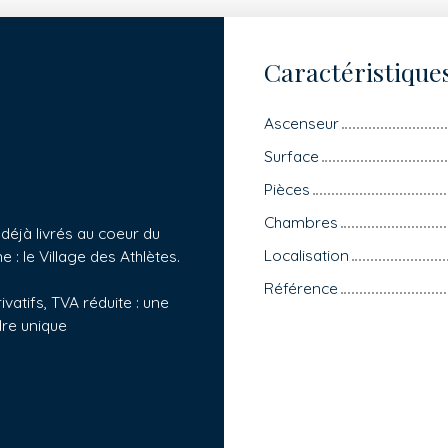
Caractéristique
Ascenseur
Surface
Pièces
Chambres
déjà livrés au coeur du
Localisation
: le Village des Athlètes.
Référence
vatifs, TVA réduite : une
dre unique