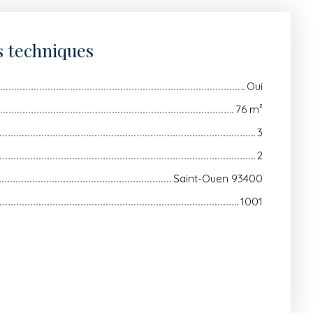
s techniques
Oui
76
m²
3
2
Saint-Ouen 93400
1001