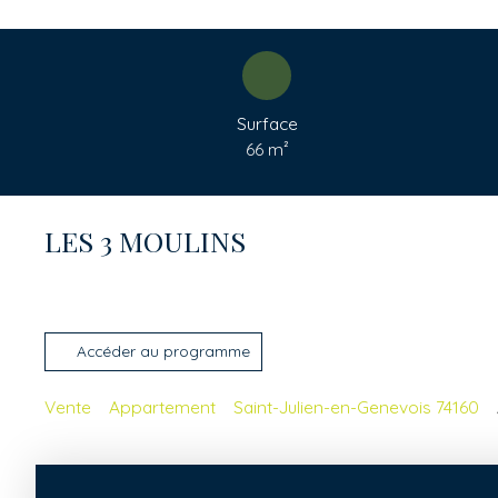
Surface
66
m²
LES 3 MOULINS
Accéder au programme
Vente
Appartement
Saint-Julien-en-Genevois 74160