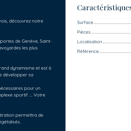
Caractéristique
vois, découvrez notre
Surface
Pièces
 portes de Genève, Saint-
Localisation
avoyardes les plus
Référence
n grand dynamisme et est à
 de développer sa
nécessaires pour un
plexe sportif …. Votre
’opération permettra de
égétalisés.