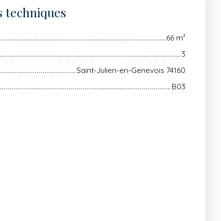
s techniques
66
m²
3
Saint-Julien-en-Genevois 74160
B03