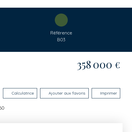
Référence
B03
358 000
€
Calculatrice
Ajouter aux favoris
Imprimer
160