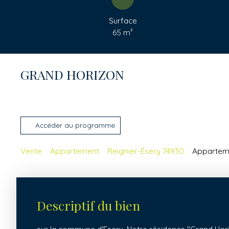
Surface
65
m²
GRAND HORIZON
Accéder au programme
Vente
Appartement
Reignier-Ésery 74930
Apparteme
Descriptif du bien