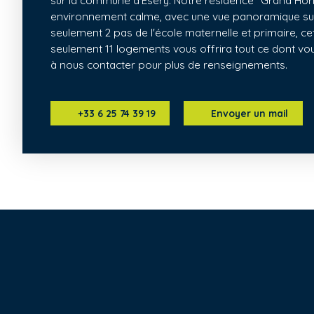
sur la commune d'Esery. Notre résidence "Grand Hori
environnement calme, avec une vue panoramique su
seulement 2 pas de l'école maternelle et primaire, ce
seulement 11 logements vous offrira tout ce dont vou
à nous contacter pour plus de renseignements.
+33 6 25 74 39 19
Envoyer un mail