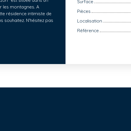
zon" est située dans un
Surface
r les montagnes. A
Pièces
tte résidence intimiste de
s souhaitez. N'hésitez pas
Localisation
Référence