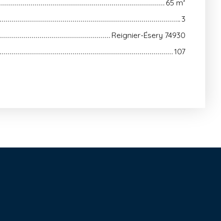
65
m²
3
Reignier-Ésery 74930
107