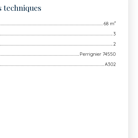
s techniques
68
m²
3
2
Perrignier 74550
A302