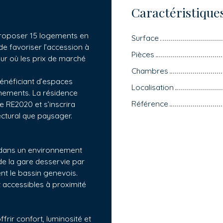
Caractéristique
proposer 15 logements en
Surface
de favoriser l’accession à
Pièces
ur où les prix de marché
Chambres
énéficiant d’espaces
Localisation
nnements. La résidence
Référence
 RE2020 et s’inscrira
ectural que paysager.
ée dans un environnement
 de la gare desservie par
nt le bassin genevois.
 accessibles à proximité
rir confort, luminosité et