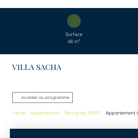
Surface
68
m²
VILLA SACHA
Accéder au programme
Vente
Appartement
Perrignier 74550
Appartement à 