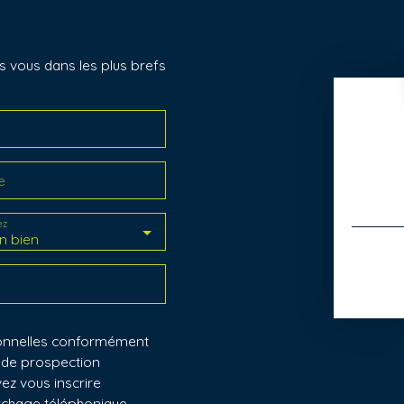
s vous dans les plus brefs
e
ez
n bien
sonnelles conformément
t de prospection
ez vous inscrire
archage téléphonique,