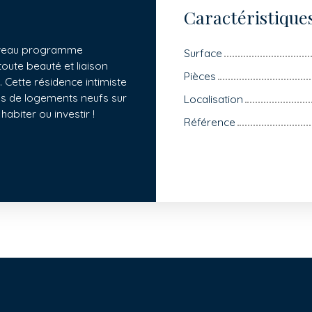
Caractéristique
ouveau programme
Surface
oute beauté et liaison
Pièces
 Cette résidence intimiste
és de logements neufs sur
Localisation
abiter ou investir !
Référence