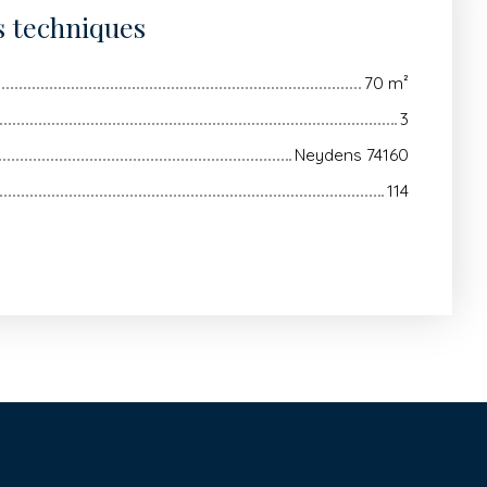
s techniques
70
m²
3
Neydens 74160
114