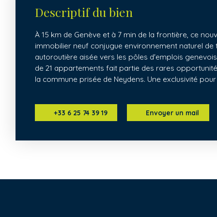
Descriptif du bien
À 15 km de Genève et à 7 min de la frontière, ce n
immobilier neuf conjugue environnement naturel de t
autoroutière aisée vers les pôles d'emplois genevois.
de 21 appartements fait partie des rares opportunit
la commune prisée de Neydens. Une exclusivité pour h
+33 6 25 74 39 19
Envoyer un mail