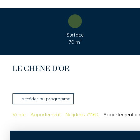
Surface
70
m²
LE CHENE D'OR
Accéder au programme
Vente
Appartement
Neydens 74160
Appartement à v