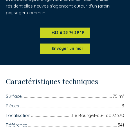
résidentielles neuves s'agencent autour d'un jardin
paysager commun.
+33 6 25 74 39 19
Envoyer un mail
Caractéristiques techniques
Surface
75
m²
Pièces
3
Localisation
Le Bourget-du-Lac 73370
Référence
341