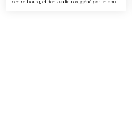
centre-bourg, et dans un lieu oxygéné par un parc
de 1 ha, que le programme immobilier neuf Le
Domaine de Buttet prend place. Ici, vous profitez
d'une parfaite quiétude résidentielle. Programme RE
2020 proposant une majorité d'appartements de
configuration traversante avec double
prolongement extérieur. Ces 4 unités résidentielles
neuves s'agencent autour d'un jardin paysager
commun.