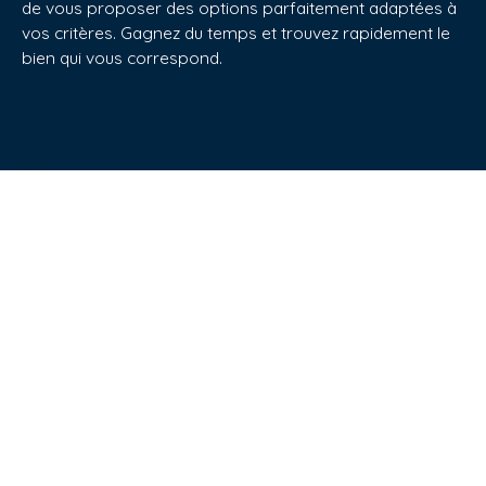
de vous proposer des options parfaitement adaptées à
vos critères. Gagnez du temps et trouvez rapidement le
bien qui vous correspond.
Ne manquez plus aucun bien
correspondant à votre
recherche !
Prénom
Nom
Email
Type d'offre