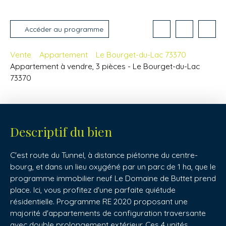
Accéder au programme
Vente
Appartement
Le Bourget-du-Lac 73370
Appartement à vendre, 3 pièces - Le Bourget-du-Lac
73370
Descriptif du bien
C'est route du Tunnel, à distance piétonne du centre-
bourg, et dans un lieu oxygéné par un parc de 1 ha, que le
programme immobilier neuf Le Domaine de Buttet prend
place. Ici, vous profitez d'une parfaite quiétude
résidentielle. Programme RE 2020 proposant une
majorité d'appartements de configuration traversante
avec double prolongement extérieur. Ces 4 unités