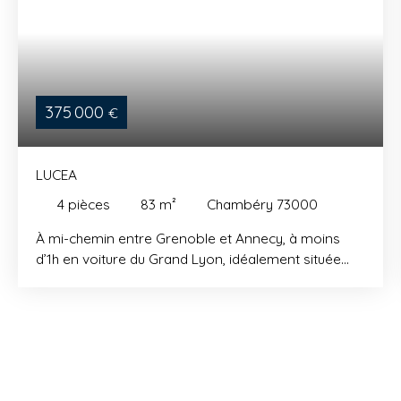
375 000
€
LUCEA
4
pièces
83
m²
Chambéry 73000
À mi-chemin entre Grenoble et Annecy, à moins
d’1h en voiture du Grand Lyon, idéalement située
aux portes des stations de sports d’hiver de Savoie,
Chambéry imprime sa vision de la vie citadine à
tout un territoire. C'est ici qu'Edelis a choisi
d'implanter sa nouvelle résidence LUCÉA au cœur
du nouvel écoquartier Vetrotex qui a pour ambition
de créer un nouvel espace à vivre. Au cœur d'un