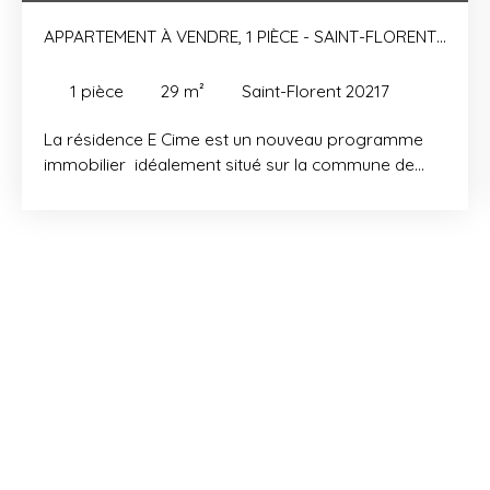
APPARTEMENT À VENDRE, 1 PIÈCE - SAINT-FLORENT
20217
1
pièce
29
m²
Saint-Florent 20217
La résidence E Cime est un nouveau programme
immobilier idéalement situé sur la commune de
Saint-Florent, à deux pas du centre du village, au
bord de mer. La résidence se compose d'un
ensemble de bâtiments en R+2. A proximité
immédiate se trouvent :
crèche,école,collège,commerces. Les atouts de la
résidence 5min à pieds du centre du village.
Aéroport de Bastia-Poretta à 30km. Port de
commerce à 25km. Plages à proximité. Parking. Les
aménagements et équipements intérieurs Tous nos
appartements sont livrés avec une cuisine
entièrement meublée (hors électroménager), une
salle de bain entièrement équipée avec une douche