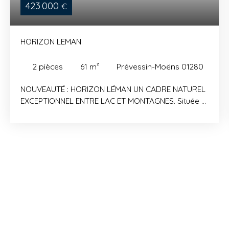
423 000
€
HORIZON LEMAN
2
pièces
61
m²
Prévessin-Moëns 01280
NOUVEAUTÉ : HORIZON LÉMAN UN CADRE NATUREL
EXCEPTIONNEL ENTRE LAC ET MONTAGNES. Située à
Prévessin-Moëns, à seulement quelques minutes de
Genève, la résidence HORIZON LÉMAN s’implante
dans un environnement résidentiel paisible, à
proximité des commerces, des transports et des
grands axes transfrontaliers. HORIZON LÉMAN
dévoile deux bâtiments à l’architecture à la fois
locale et contemporaine, en parfaite harmonie
avec le paysage environnant. Pensés pour le
confort et la qualité de vie de ses futurs habitants,
les appartements, majoritairement bi-orientés,