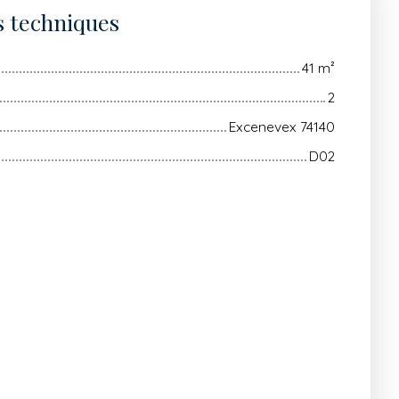
s techniques
41
m²
2
Excenevex 74140
D02