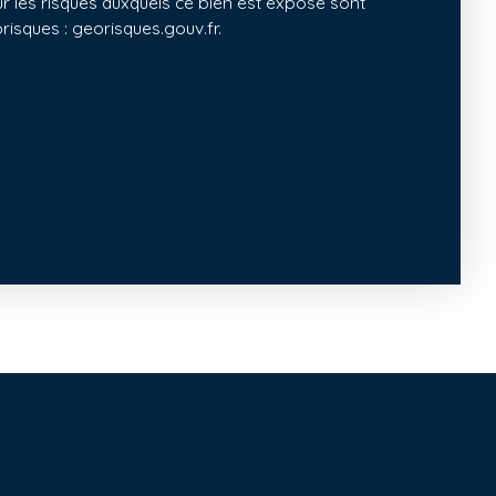
ur les risques auxquels ce bien est exposé sont
orisques : georisques.gouv.fr.