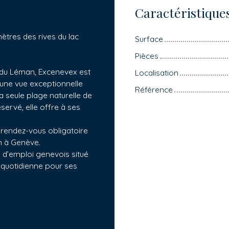
Caractéristique
ètres des rives du lac
Surface
Pièces
d du Léman, Excenevex est
Localisation
une vue exceptionnelle
Référence
la seule plage naturelle de
servé, elle offre à ses
 le rendez-vous obligatoire
an à Genève.
 d’emploi genevois situé
e quotidienne pour ses