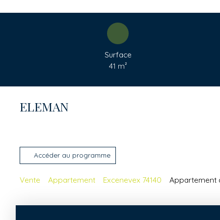
Surface
41
m²
ELEMAN
Accéder au programme
Vente
Appartement
Excenevex 74140
Appartement à