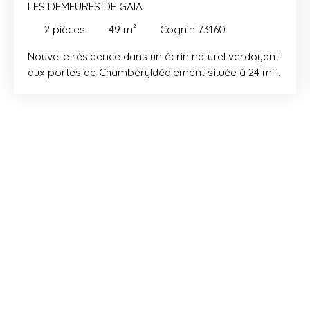
LES DEMEURES DE GAIA
2
pièces
49
m²
Cognin 73160
Nouvelle résidence dans un écrin naturel verdoyant
aux portes de ChambéryIdéalement située à 24 min
d’Aix-les-Bains et 40 min d’Annecy, découvrez votre
nouvelle adresse à proximité du centre de Cognin.
Sur les rives de l’Hyères, au cœur de
l’environnement naturellement préservé de
l’Écoquartier de Villeneuve, elle vous offre douceur
de vivre et vues remarquables sur la nature. Vous
apprécierez les atouts d’une vie urbaine où les
commerces et services restent à 2 pas. Les
demeures de Gaïa propose des appartements de
standing du 2 au 5 pièces répartis sur différents
petits bâtiments ouvrant sur de généreux espaces
extérieurs (jardins, terrasses et balcons). Les
logements, pour la majorité traversant, offrent une
qualité de vie inégalée. La part belle faite à la