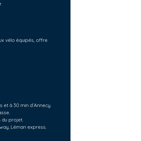
r
ux vélo équipés, offre
 et à 30 min d’Annecy.
asse.
du projet.
mway, Léman express.