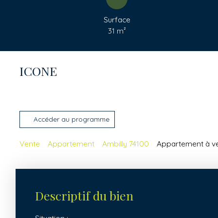
Surface
31
m²
ICONE
Accéder au programme
Vente
Appartement
Ambilly 74100
Appartement à ven
Descriptif du bien