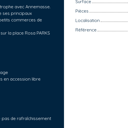
Surface
imitrophe avec Annemasse.
Pièces
e ses principaux
 petits commerces de
Localisation
Référence
t sur la place Rosa PARKS
tage
s en accession libre
– pas de rafraîchissement