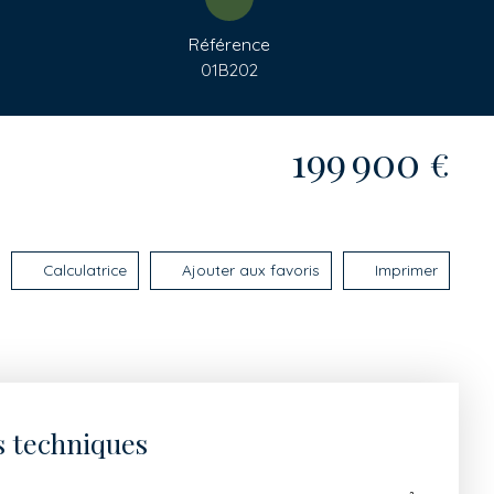
Référence
01B202
199 900
€
Calculatrice
Ajouter aux favoris
Imprimer
s techniques