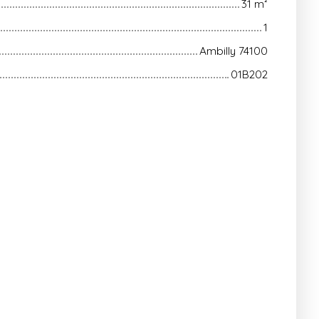
31
m²
1
Ambilly 74100
01B202