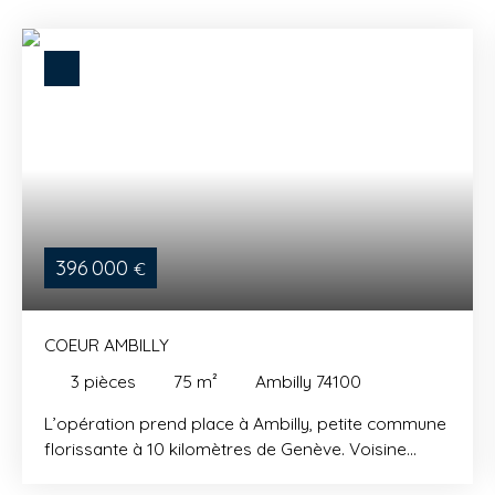
396 000
€
COEUR AMBILLY
3
pièces
75
m²
Ambilly 74100
L’opération prend place à Ambilly, petite commune
florissante à 10 kilomètres de Genève. Voisine
immédiate d’Annemasse, Ambilly occupe une