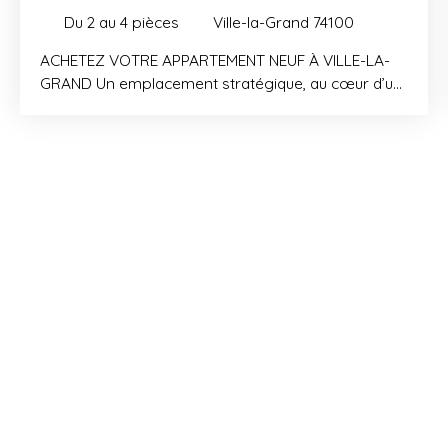
Du 2 au 4
pièces
Ville-la-Grand 74100
ACHETEZ VOTRE APPARTEMENT NEUF À VILLE-LA-
GRAND Un emplacement stratégique, au cœur d’un
quartier en plein renouveau. Accolée à la frontière
Suisse, la commune de Ville-la-Grand bénéficie
d’une attractivité croissante. La commune offre un
cadre de vie agréable, entre vie urbaine et
proximité de la nature. En pleine métamorphose
avec l’aménagement de l’Etoile, Ville-la-grand est à
la croisée des grands axes de l’agglomération
transfrontalière. La nouvelle gare d’Annemasse est
à seulement 8 min* à pied, et dessert, entre autres,
les villes d’Evian, Saint-Gervais, Annecy, Lyon, Paris,
Genève… Grâce au Léman Express, le centre de
Genève est à seulement 22min**. Le réseau de bus
offre également une desserte optimale. Enfin,
l’extension de la Voie Verte du Grand Genève
reliera à terme 17 communes suisses et françaises.