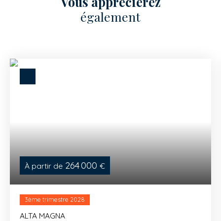
Vous apprécierez
également
264 000
À partir de
€
3ème trimestre 2028
ALTA MAGNA