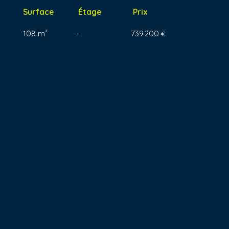
Surface
Étage
Prix
108 m²
-
739 200
€
+
−