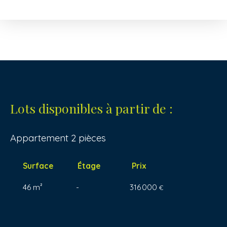
Lots disponibles à partir de :
Appartement 2 pièces
Surface
Étage
Prix
46 m²
-
316 000
€