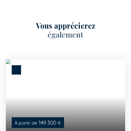
Vous apprécierez
également
149 300
À partir de
€