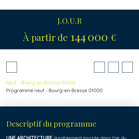
J.O.U.R
144 000
À partir de
€
Neuf
Bourg-en-Bresse 01000
Programme neuf - Bourg-en-Bresse 01000
Descriptif du programme
UNE ARCHITECTURE
durablement inscrite dans l'air du