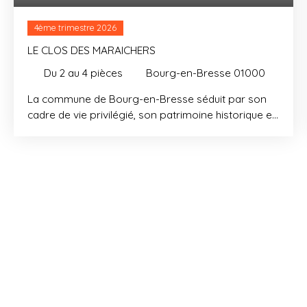
4ème trimestre 2026
LE CLOS DES MARAICHERS
Du 2 au 4
pièces
Bourg-en-Bresse 01000
La commune de Bourg-en-Bresse séduit par son
cadre de vie privilégié, son patrimoine historique et
sa proximité avec la métropole lyonnaise. Nichée
entre ville et campagne, elle allie parfaitement
dynamisme urbain et tranquillité naturelle. Notre
nouvelle résidence propose des appartements du
2 au 4 pièces, tous dotés d’espaces extérieurs
conçus pour prolonger l’espace de vie. Pensés
pour offrir sécurité et confort, les logements
bénéficient d’un parking en sous-sol et d’un local à
vélos, répondant ainsi aux besoins quotidiens de
praticité. À seulement 1 km* du centre-ville, notre
emplacement offre une proximité immédiate avec
tous les essentiels du quotidien : commerces,