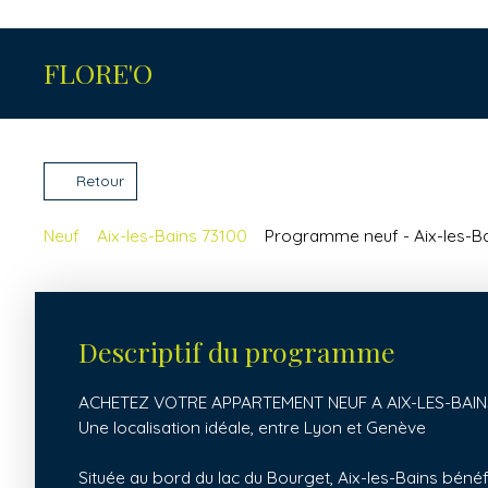
FLORE'O
Retour
Neuf
Aix-les-Bains 73100
Programme neuf - Aix-les-B
Descriptif du programme
ACHETEZ VOTRE APPARTEMENT NEUF A AIX-LES-BAIN
Une localisation idéale, entre Lyon et Genève
Située au bord du lac du Bourget, Aix-les-Bains bénéf