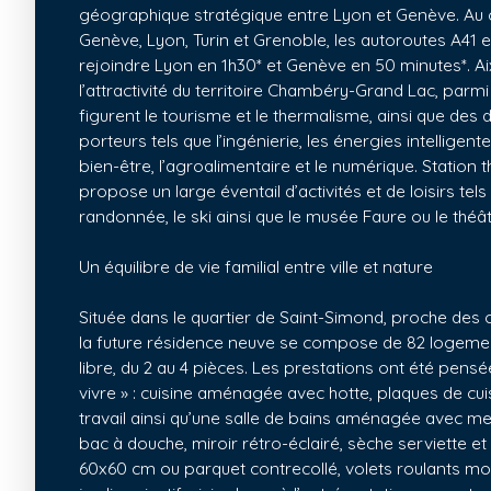
géographique stratégique entre Lyon et Genève. Au c
Genève, Lyon, Turin et Grenoble, les autoroutes A41 
rejoindre Lyon en 1h30* et Genève en 50 minutes*. Ai
l’attractivité du territoire Chambéry-Grand Lac, parmi
figurent le tourisme et le thermalisme, ainsi que des
porteurs tels que l’ingénierie, les énergies intelligent
bien-être, l’agroalimentaire et le numérique. Station t
propose un large éventail d’activités et de loisirs tels q
randonnée, le ski ainsi que le musée Faure ou le thé
Un équilibre de vie familial entre ville et nature
Située dans le quartier de Saint-Simond, proche de
la future résidence neuve se compose de 82 logeme
libre, du 2 au 4 pièces. Les prestations ont été pensé
vivre » : cuisine aménagée avec hotte, plaques de cui
travail ainsi qu’une salle de bains aménagée avec m
bac à douche, miroir rétro-éclairé, sèche serviette e
60x60 cm ou parquet contrecollé, volets roulants mot