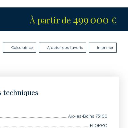
499 000
À partir de
€
Calculatrice
Ajouter aux favoris
Imprimer
s techniques
Aix-les-Bains 73100
FLORE'O