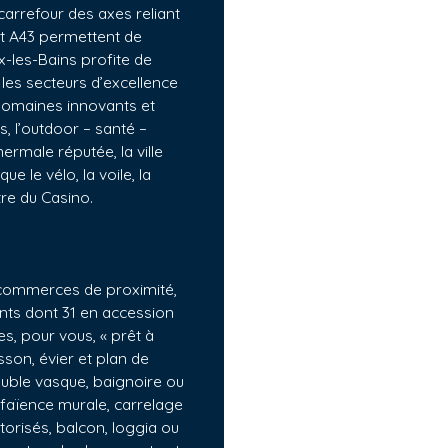
arrefour des axes reliant
et A43 permettent de
x-les-Bains profite de
 les secteurs d’excellence
 domaines innovants et
es, l’outdoor – santé –
hermale réputée, la ville
ue le vélo, la voile, la
âtre du Casino.
s commerces de proximité,
nts dont 31 en accession
es, pour vous, « prêt à
sson, évier et plan de
euble vasque, baignoire ou
t faïence murale, carrelage
orisés, balcon, loggia ou