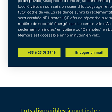
jardin privatif, visiophone à l’entrée, stationnement 
local à vélo. En son sein, un cœur d’ilot paysager et
futur cadre de vie. La résidence suivra la réglement
sera certifiée NF Habitat HQE afin de répondre aux 
matière de sobriété énergétique. Le centre-ville d’Aix
seulement 5 minutes* en voiture ou 10 minutes* en bu
Mémars est accessible en 15 minutes* en vélo.
+33 6 25 74 39 19
Envoyer un mail
Lots disponibles à partir de :