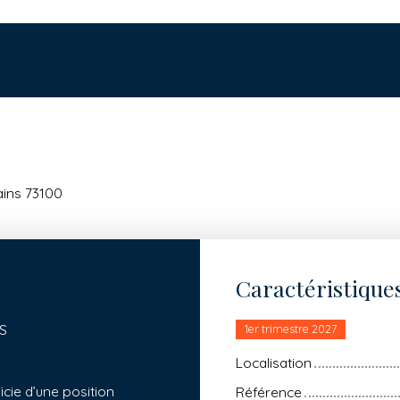
ains 73100
Caractéristique
S
1er trimestre 2027
Localisation
icie d’une position
Référence